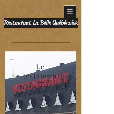
Restaurant La Belle Québécoise
Le
Restaurant
Le Restaurant La Belle
Québécoise est
l'endroit où vous
voudrez arrêter casser
la croute durant vos